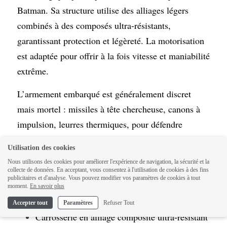
Batman. Sa structure utilise des alliages légers 
combinés à des composés ultra-résistants, 
garantissant protection et légèreté. La motorisation 
est adaptée pour offrir à la fois vitesse et maniabilité 
extrême.
L’armement embarqué est généralement discret 
mais mortel : missiles à tête chercheuse, canons à 
impulsion, leurres thermiques, pour défendre 
Gotham contre toute menace. Ce savoir-faire est le 
Utilisation des cookies
fruit de l’ingéniosité de Bruce Wayne, assisté 
Nous utilisons des cookies pour améliorer l'expérience de navigation, la sécurité et la
d’Alfred et de ses connaissances en ingénierie de 
collecte de données. En acceptant, vous consentez à l'utilisation de cookies à des fins
publicitaires et d'analyse. Vous pouvez modifier vos paramètres de cookies à tout
pointe.
moment.
En savoir plus
Accepter tout
Paramètres
Refuser Tout
Carrosserie en alliage composite ultra-résistant