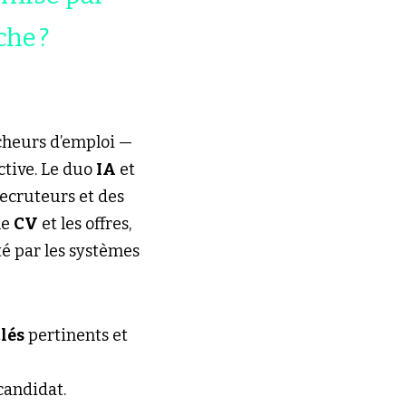
che ?
cheurs d’emploi — 
tive. Le duo 
IA
 et 
ecruteurs et des 
e 
CV
 et les offres, 
é par les systèmes 
lés
 pertinents et 
candidat.