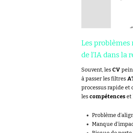
Les problèmes r
de l’IA dans la 
Souvent, les 
CV
 pein
à passer les filtres 
A
processus rapide et ci
les 
compétences
 et
Problème d’alig
Manque d’impact 