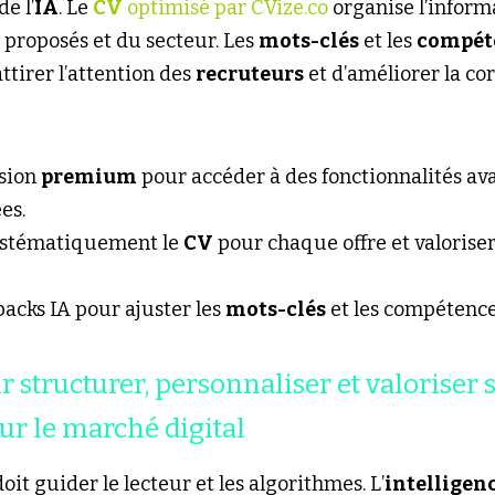
de l’
IA
. Le 
CV
 optimisé par CVize.co
 organise l’inform
s proposés et du secteur. Les 
mots-clés
 et les 
compét
tirer l’attention des 
recruteurs
 et d’améliorer la co
sion 
premium
 pour accéder à des fonctionnalités ava
es.
ystématiquement le 
CV
backs IA pour ajuster les 
mots-clés
 et les compétence
ur structurer, personnaliser et valoriser 
ur le marché digital
doit guider le lecteur et les algorithmes. L’
intelligenc