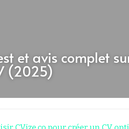
est et avis complet sur 
V (2025)
sir CVize.co pour créer un CV opti