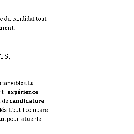
e du candidat tout 
ement
.
TS, 
 qui convertit les mots en résultats tangibles. La 
t l’
expérience
 de 
candidature
és. L’outil compare 
an
, pour situer le 