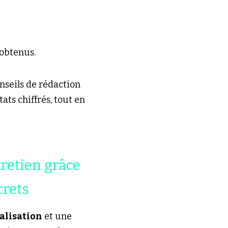
 obtenus.
nseils de rédaction 
ats chiffrés, tout en 
etien grâce 
crets
alisation
 et une 