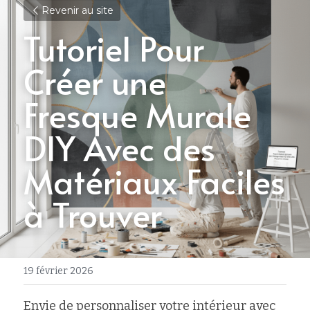
Revenir au site
Tutoriel Pour 
Créer une 
Fresque Murale 
DIY Avec des 
Matériaux Faciles 
à Trouver
19 février 2026
Envie de personnaliser votre intérieur avec 