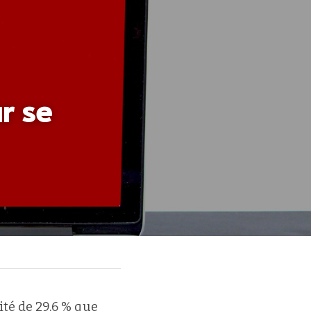
 se 
ité de 29,6 % que 