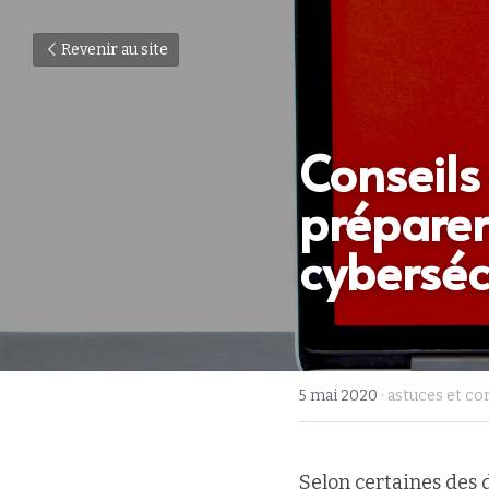
Revenir au site
Conseils
préparer
cyberséc
5 mai 2020
·
astuces et co
Selon certaines des 