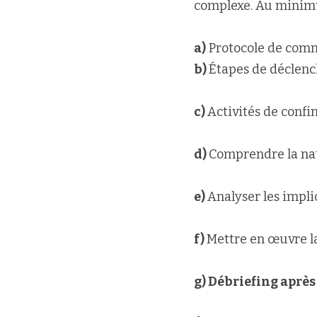
complexe. Au minimum
a)
 Protocole de com
b) 
Étapes de déclen
c) 
Activités de conf
d) 
Comprendre la nat
e) 
Analyser les impli
f) 
Mettre en œuvre l
g) Débriefing après