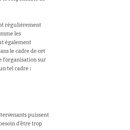
ent régulièrement 
omme les 
ut également 
ns le cadre de cet 
l'organisation sur 
n tel cadre 
:
ntervenants puissent 
besoin d'être trop 