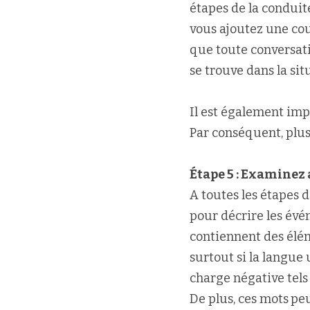
étapes de la conduite
vous ajoutez une cou
que toute conversatio
se trouve dans la sit
Il est également impo
Par conséquent, plus 
Étape 5 : Examinez 
A toutes les étapes d
pour décrire les évén
contiennent des élém
surtout si la langue u
charge négative tels
De plus, ces mots
peu