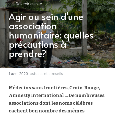
Revenir au site
Agir au sein d'une 
association 
humanitaire: quelles 
précautions à 
prendre?
1 avril 2020
·
astuces et conseils
Médecins sans frontières, Croix-Rouge, 
Amnesty International ... De nombreuses 
associations dont les noms célèbres 
cachent bon nombre des mêmes 