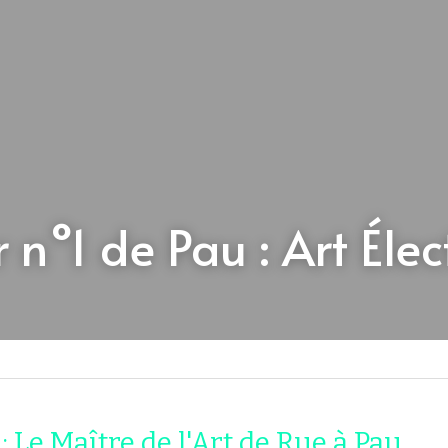
 n°1 de Pau : Art Élec
: Le Maître de l'Art de Rue à Pau