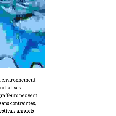
un environnement 
nitiatives 
graffeurs peuvent 
ans contraintes, 
estivals annuels 