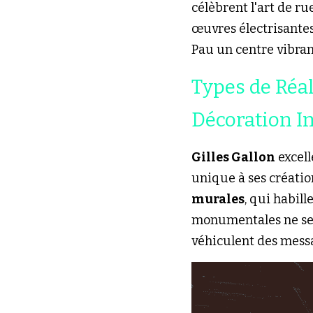
célèbrent l'art de rue
œuvres électrisantes
Pau un centre vibrant
Types de Réal
Décoration I
Gilles Gallon
 excel
unique à ses création
murales
, qui habill
monumentales ne se c
véhiculent des messag