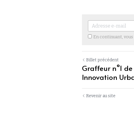
En continuant, vous
Billet précédent
Graffeur n°1 de
Innovation Urb
Utilisation des cookies
Revenir au site
Nous utilisons des cookies pour améliorer l'expérience de
navigation, la sécurité et la collecte de données. En acceptant,
vous consentez à l'utilisation de cookies à des fins
publicitaires et d'analyse. Vous pouvez modifier vos
paramètres de cookies à tout moment.
En savoir plus
Accepter tout
Paramètres
Refuser Tout