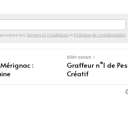
 acceptez nos
Termes et Conditions
et
Politique de confidentialité
Billet suivant
 Mérignac :
Graffeur n°1 de Pes
aine
Créatif