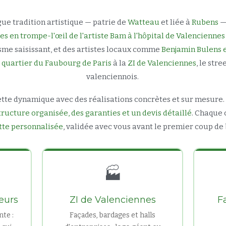
ue tradition artistique — patrie de
Watteau
et liée à
Rubens
— 
es en trompe-l'œil de l'artiste Bam à l'hôpital de Valenciennes
me saisissant, et des artistes locaux comme
Benjamin Bulens 
u
quartier du Faubourg de Paris
à la
ZI de Valenciennes
, le str
valenciennois.
tte dynamique avec des réalisations concrètes et sur mesure. 
tructure organisée, des garanties et un devis détaillé
. Chaque
te personnalisée
, validée avec vous avant le premier coup de
🏭
ieurs
ZI de Valenciennes
F
nte :
Façades, bardages et halls