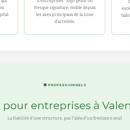
 qui
d'entreprises : logo géant ou
ans
fresque signature, visible depuis
exté
pital.
les axes principaux de la zone
habi
d'activités.
🏢 PROFESSIONNELS
 pour entreprises à Vale
La fiabilité d'une structure, pas l'aléa d'un freelance seul