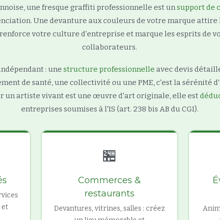
noise, une fresque graffiti professionnelle est un
support de
enciation. Une devanture aux couleurs de votre marque attire 
renforce votre culture d'entreprise et marque les esprits de v
collaborateurs.
 indépendant : une
structure professionnelle
avec devis détaill
ment de santé, une collectivité ou une PME, c'est la sérénité d'
 un artiste vivant est une œuvre d'art originale, elle est
déduc
entreprises soumises à l'IS (art. 238 bis AB du CGI).
🏪
és
Commerces &
É
restaurants
rvices
 et
Devantures, vitrines, salles : créez
Anima
i