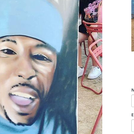
E
T
M