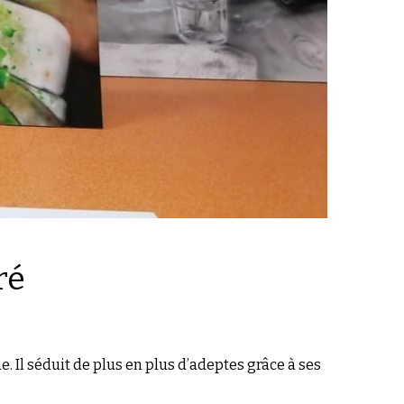
ré
 Il séduit de plus en plus d’adeptes grâce à ses 
son intérieur.
urs œuvres
 et de l’aspect éphémère (l’art du 