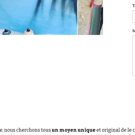
, nous cherchons tous 
un moyen unique
 et original de le
dans des photos, mais pourquoi pas un moyen plus original e
ée de notre service : apporter un service sur-mesure pour crée
qui marquera et soulignera ce moment inoubliable. Que ce soi