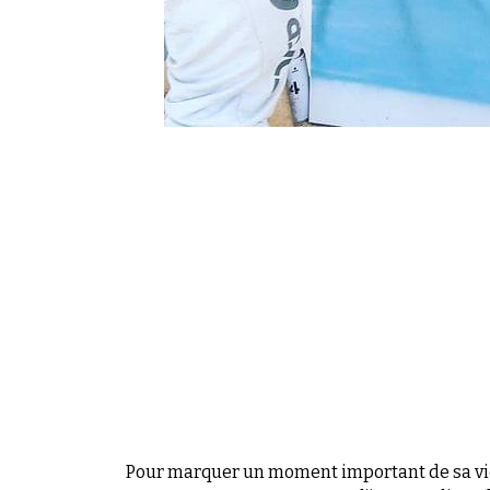
Pour marquer un moment important de sa vie
l’immortaliser 
C’est bien là l’id
Un graffeur sur toile
 créera une toile unique 