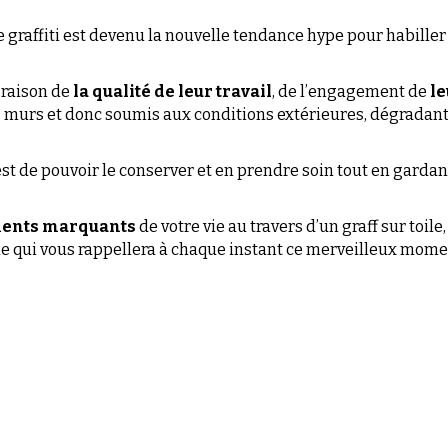
es murs et donc soumis aux conditions extérieures, dégradan
est de pouvoir le conserver et en prendre soin tout en gardant
ents marquants 
de votre vie au travers d’un graff sur toile
ue qui vous rappellera à chaque instant ce merveilleux momen
A PROPOS
S
Contactez-Nous
06 23 16 47 44
S
digi.professionnelservice@g
S
DIGI PROSERVICE
Siret 897 965 331 000 19