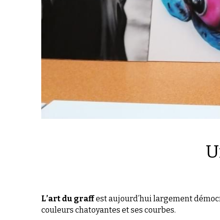
U
L’art du graff
 est aujourd’hui largement démocrat
couleurs chatoyantes et ses courbes. 
Renouvellement de l’art pictural au XXIe siècle, l
Certains graffeurs voient leurs côtes exploser en