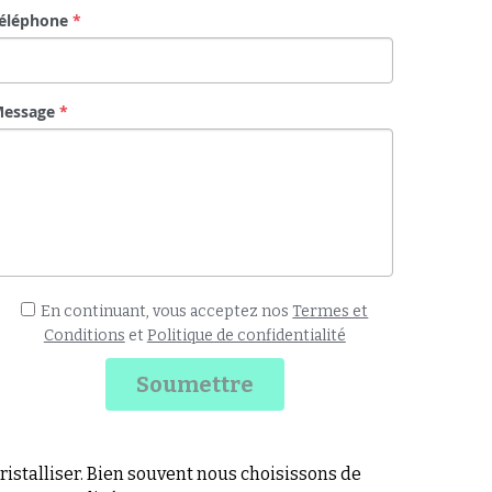
En continuant, vous acceptez nos
Termes et
Conditions
et
Politique de confidentialité
Soumettre
 cristalliser. Bien souvent nous choisissons de 
t personnalisé ?
r un rendu unique. 
t pour un mariage, le portrait du benjamin, une 