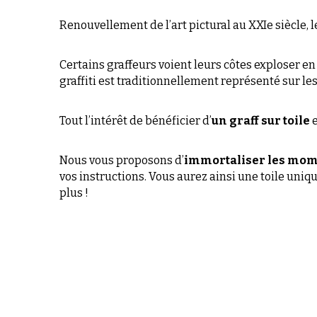
graffiti est traditionnellement représenté sur l
Tout l’intérêt de bénéficier d’
un graff sur toile
 
Nous vous proposons d’
immortaliser les mom
vos instructions. Vous aurez ainsi une toile uniq
plus !
Lieux d'interventions :
NEVERS
TOURS
BOURGE
DIJON
VICHY
CLERMONT-FERRAND
MOULIN
AUXERRE
ORLEAN
MONTLUCON
BEAUNE