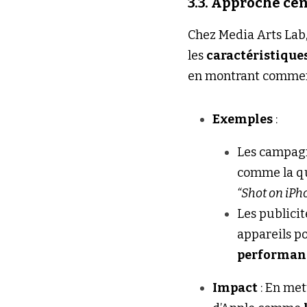
3.3. Approche cen
Chez Media Arts Lab, 
les 
caractéristique
en montrant comment 
Exemples
 :
Les campagne
“Shot on iPh
Les publicit
appareils po
performan
Impact
 : En me