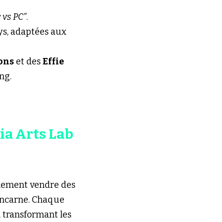
 vs PC”
.
ys, adaptées aux 
ons
 et des 
Effie 
ng.
dia Arts Lab
plement vendre des 
incarne. Chaque 
transformant les 