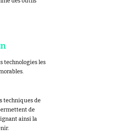
mme des outils 
on
 technologies les 
morables.
es techniques de 
permettent de 
gnant ainsi la 
nir.