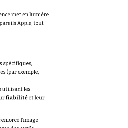
gence met en lumière 
pareils Apple, tout 
 spécifiques, 
comme la qualité de la caméra, à travers des démonstrations réelles (par exemple, 
utilisant les 
ur 
fiabilité
 et leur 
renforce l’image 