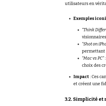
utilisateurs en véri
Exemples icon
“Think Differ
visionnaire
“Shot on iPh
permettant 
“Mac vs PC”
 
choix des cr
Impact
 : Ces c
et créent une fi
3.2. Simplicité e