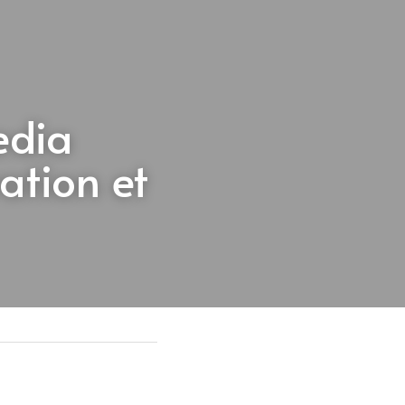
dia 
tion et 