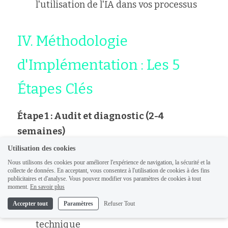
l'utilisation de l'IA dans vos processus
IV. Méthodologie 
d'Implémentation : Les 5 
Étapes Clés
Étape 1 : Audit et diagnostic (2-4 
semaines)
Utilisation des cookies
Cartographiez vos processus RH actuels
Nous utilisons des cookies pour améliorer l'expérience de navigation, la sécurité et la
collecte de données. En acceptant, vous consentez à l'utilisation de cookies à des fins
Identifiez les points de friction et 
publicitaires et d'analyse. Vous pouvez modifier vos paramètres de cookies à tout
moment.
En savoir plus
opportunités d'amélioration
Accepter tout
Paramètres
Refuser Tout
Évaluez votre maturité data et 
technique