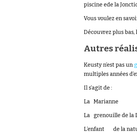
piscine ede la Jonct
Vous voulez en savoir
Découvrez plus bas, l
Autres réali
Keusty n’est pas un 
g
multiples années d’e
Il s’agit de : 
La	Marianne  
La	grenouille de la
L’enfant	de la n