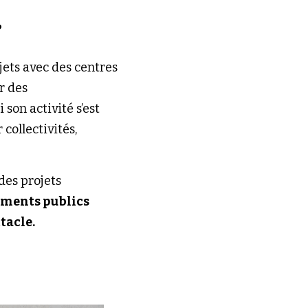
?
ets avec des centres 
er des
on activité s’est 
collectivités,
es projets 
iments publics 
tacle.