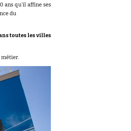
Nevers. Nevers est la ville qui a cru aux talents de Keusty. Déjà plus de 20 ans qu’il affine ses 
lance du
ans toutes les villes
 métier.