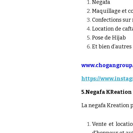
Negafa
Maquillage et co
Confections sur
Location de caft
Pose de Hijab
Et bien d’autres
www.chogangroup.
https://www.insta
5.Negafa KReation
La negafa Kreation pr
Vente et locati
d'honneur et aut