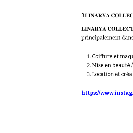
3.𝐋𝐈𝐍𝐀𝐑𝐘𝐀 𝐂𝐎𝐋𝐋𝐄𝐂
𝐋𝐈𝐍𝐀𝐑𝐘𝐀 𝐂𝐎𝐋
principalement dans l
Coiffure et maq
Mise en beauté 
Location et cré
https://www.insta