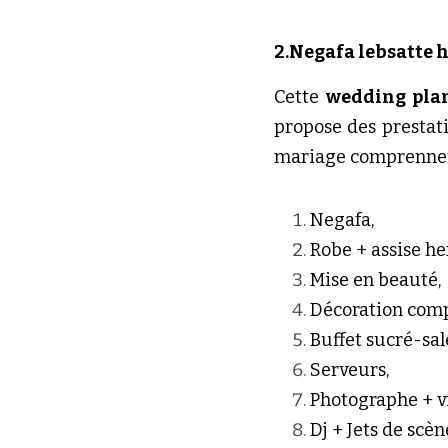
2.Negafa lebsatte 
Cette 
wedding plan
propose des prestat
mariage comprennent
Negafa, 
Robe + assise he
Mise en beauté, 
Décoration comp
Buffet sucré-salé
Serveurs, 
Photographe + vi
Dj + Jets de scèn