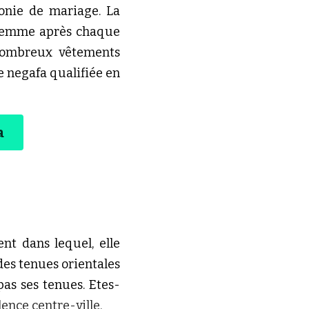
onie de mariage. La 
 femme après chaque 
nombreux vêtements 
e negafa qualifiée en 
a
t dans lequel, elle 
es tenues orientales 
pas ses tenues. Etes-
ence centre-ville.