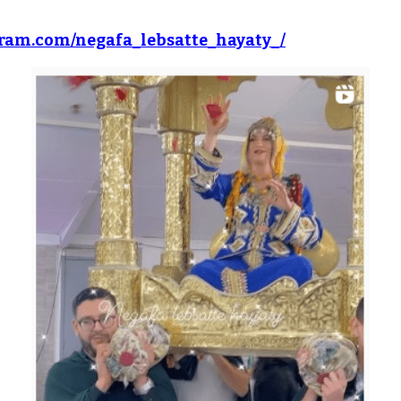
gram.com/negafa_lebsatte_hayaty_/