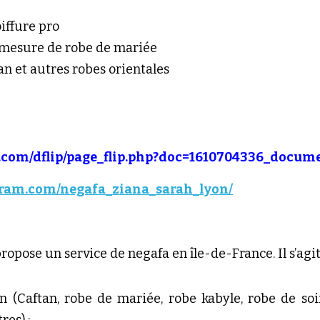
iffure pro
 mesure de robe de mariée
an et autres robes orientales
com/dflip/page_flip.php?doc=1610704336_docum
gram.com/negafa_ziana_sarah_lyon/
opose un service de negafa en île-de-France. Il s’agit
on (Caftan, robe de mariée, robe kabyle, robe de soi
res) ;