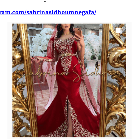
agram.com/sabrinasidhoumnegafa/