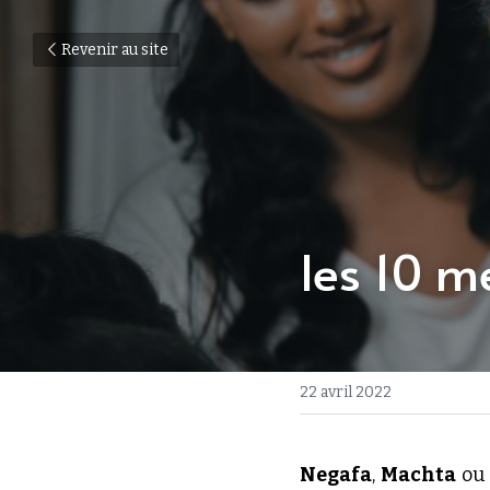
Revenir au site
les 10 m
22 avril 2022
Negafa
, 
Machta
 ou